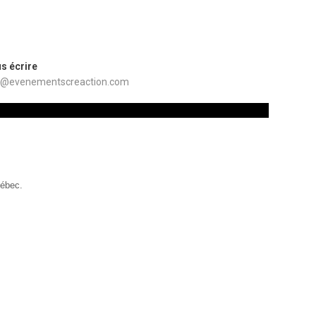
s écrire
o@evenementscreaction.com
uébec.