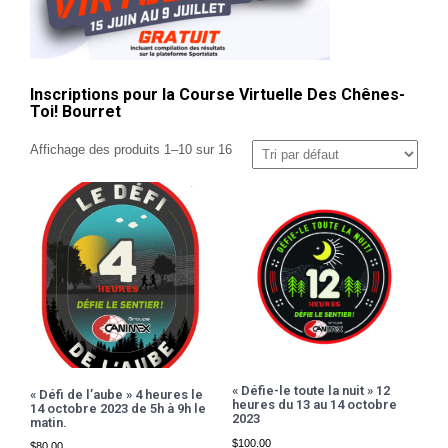
Inscriptions pour la Course Virtuelle Des Chênes-
Toi! Bourret
Affichage des produits 1–10 sur 16
« Défie-le toute la nuit » 12
« Défi de l’aube » 4 heures le
heures du 13 au 14 octobre
14 octobre 2023 de 5h à 9h le
2023
matin.
$
100.00
$
80.00